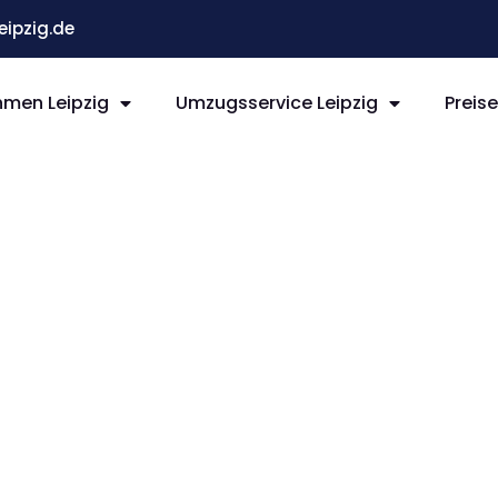
ipzig.de
men Leipzig
Umzugsservice Leipzig
Preis
ipzig
r-