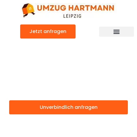
Zum
Inhalt
springen
Jetzt anfragen
Umzugsunternehmen Leipzig
Umzugsservice Leipzig
Günstiger Helsinki Umzug
Umzug Leipzig
Helsinki
Unverbindlich anfragen
Weitere Informationen