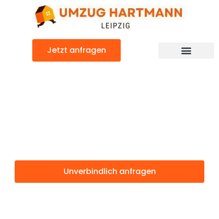
Zum
Inhalt
springen
Jetzt anfragen
Umzugsunternehmen Leipzig
Umzugsservice Leipzig
Günstiger Sofia Umzug
Umzug Leipzig
Sofia
Unverbindlich anfragen
Weitere Informationen