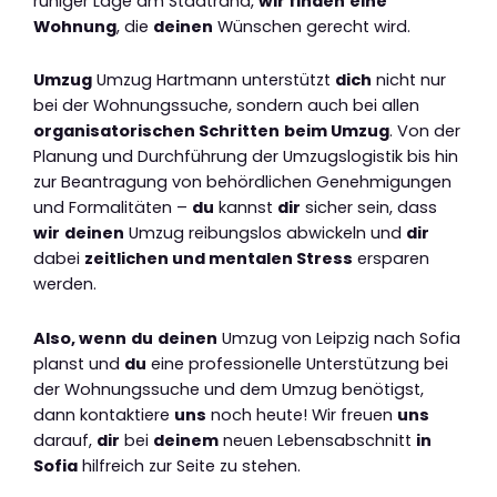
ruhiger Lage am Stadtrand,
wir finden
eine
Wohnung
, die
deinen
Wünschen gerecht wird.
Umzug
Umzug Hartmann unterstützt
dich
nicht nur
bei der Wohnungssuche, sondern auch bei allen
organisatorischen Schritten
beim Umzug
. Von der
Planung und Durchführung der Umzugslogistik bis hin
zur Beantragung von behördlichen Genehmigungen
und Formalitäten –
du
kannst
dir
sicher sein, dass
wir
deinen
Umzug reibungslos abwickeln und
dir
dabei
zeitlichen und mentalen Stress
ersparen
werden.
Also, wenn
du
deinen
Umzug von Leipzig nach Sofia
planst und
du
eine professionelle Unterstützung bei
der Wohnungssuche und dem Umzug benötigst,
dann kontaktiere
uns
noch heute! Wir freuen
uns
darauf,
dir
bei
deinem
neuen Lebensabschnitt
in
Sofia
hilfreich zur Seite zu stehen.